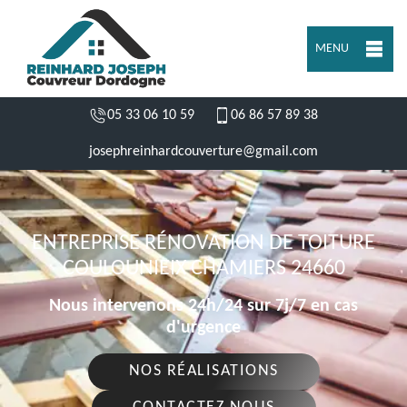
MENU
05 33 06 10 59
06 86 57 89 38
josephreinhardcouverture@gmail.com
ENTREPRISE RÉNOVATION DE TOITURE
COULOUNIEIX CHAMIERS 24660
Nous intervenons 24h/24 sur 7j/7 en cas
d'urgence
NOS RÉALISATIONS