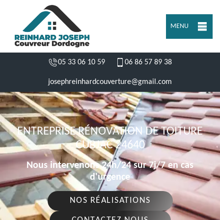
MENU
05 33 06 10 59
06 86 57 89 38
josephreinhardcouverture@gmail.com
ENTREPRISE RÉNOVATION DE TOITURE
CUBJAC 24640
Nous intervenons 24h/24 sur 7j/7 en cas
d'urgence
NOS RÉALISATIONS