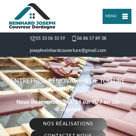
MENU
05 33 06 10 59
06 86 57 89 38
josephreinhardcouverture@gmail.com
ENTREPRISE RÉNOVATION DE TOITURE
DOMME 24250
Nous intervenons 24h/24 sur 7j/7 en cas
d'urgence
NOS RÉALISATIONS