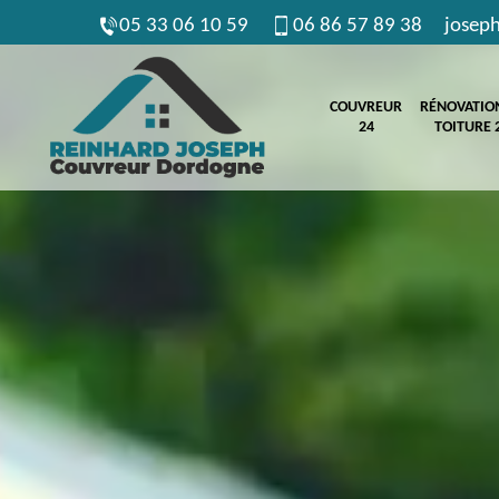
05 33 06 10 59
06 86 57 89 38
josep
COUVREUR
RÉNOVATIO
24
TOITURE 