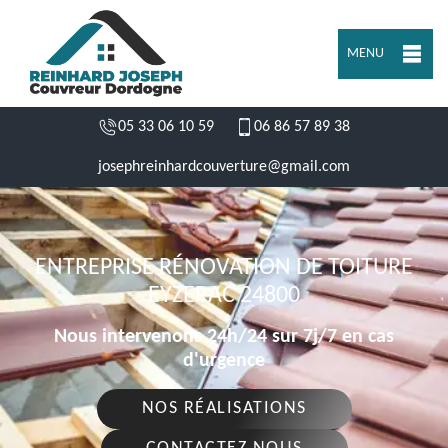
MENU
05 33 06 10 59
06 86 57 89 38
josephreinhardcouverture@gmail.com
ENTREPRISE RÉNOVATION DE TOITURE
EYZERAC 24800
Nous intervenons 24h/24 sur 7j/7 en cas
d'urgence
NOS RÉALISATIONS