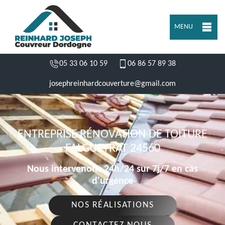
MENU
05 33 06 10 59
06 86 57 89 38
josephreinhardcouverture@gmail.com
ENTREPRISE RÉNOVATION DE TOITURE
FALGUEYRAT 24560
Nous intervenons 24h/24 sur 7j/7 en cas
d'urgence
NOS RÉALISATIONS