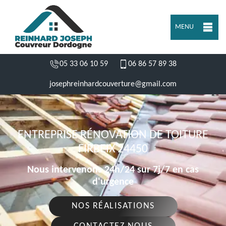
MENU
05 33 06 10 59
06 86 57 89 38
josephreinhardcouverture@gmail.com
ENTREPRISE RÉNOVATION DE TOITURE
FIRBEIX 24450
Nous intervenons 24h/24 sur 7j/7 en cas
d'urgence
NOS RÉALISATIONS