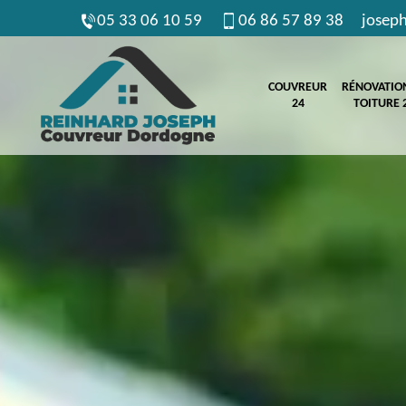
05 33 06 10 59
06 86 57 89 38
josep
COUVREUR
RÉNOVATIO
24
TOITURE 