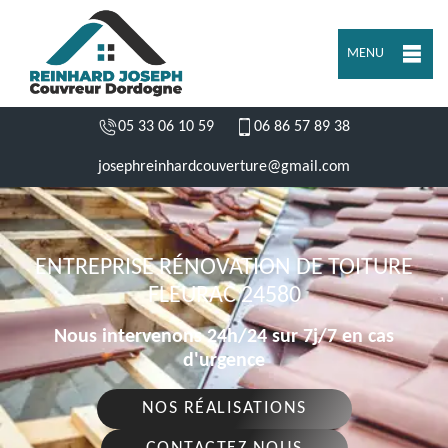
MENU
05 33 06 10 59
06 86 57 89 38
josephreinhardcouverture@gmail.com
ENTREPRISE RÉNOVATION DE TOITURE
FLEURAC 24580
Nous intervenons 24h/24 sur 7j/7 en cas
d'urgence
NOS RÉALISATIONS