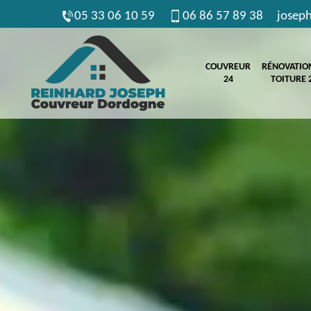
05 33 06 10 59
06 86 57 89 38
josep
COUVREUR
RÉNOVATIO
24
TOITURE 