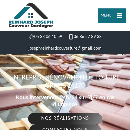
MENU
05 33 06 10 59
06 86 57 89 38
josephreinhardcouverture@gmail.com
ENTREPRISE RÉNOVATION DE TOITURE
GRIVES 24170
Nous intervenons 24h/24 sur 7j/7 en cas
d'urgence
NOS RÉALISATIONS