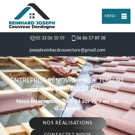
MENU
05 33 06 10 59
06 86 57 89 38
josephreinhardcouverture@gmail.com
ENTREPRISE RÉNOVATION DE TOITURE
GRUN BORDAS 24380
Nous intervenons 24h/24 sur 7j/7 en cas
d'urgence
NOS RÉALISATIONS