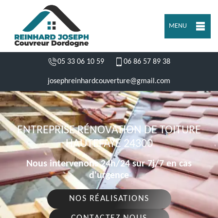
MENU
05 33 06 10 59
06 86 57 89 38
josephreinhardcouverture@gmail.com
ENTREPRISE RÉNOVATION DE TOITURE
HAUTEFAYE 24300
Nous intervenons 24h/24 sur 7j/7 en cas
d'urgence
NOS RÉALISATIONS