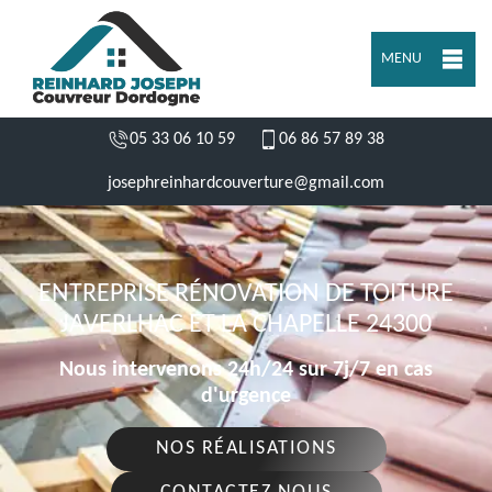
MENU
05 33 06 10 59
06 86 57 89 38
josephreinhardcouverture@gmail.com
ENTREPRISE RÉNOVATION DE TOITURE
JAVERLHAC ET LA CHAPELLE 24300
Nous intervenons 24h/24 sur 7j/7 en cas
d'urgence
NOS RÉALISATIONS