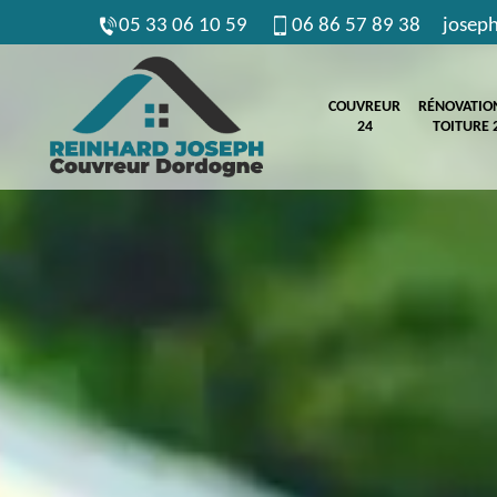
05 33 06 10 59
06 86 57 89 38
josep
COUVREUR
RÉNOVATIO
24
TOITURE 