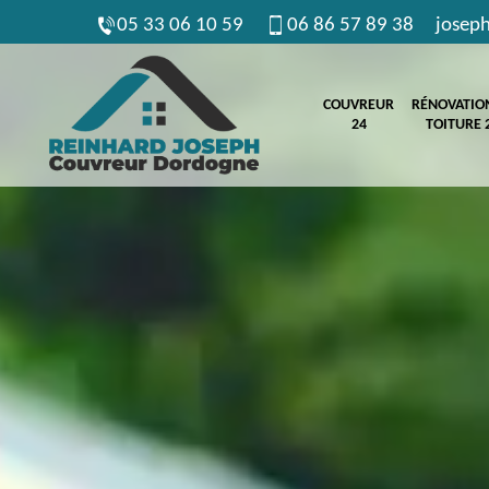
05 33 06 10 59
06 86 57 89 38
josep
COUVREUR
RÉNOVATIO
24
TOITURE 