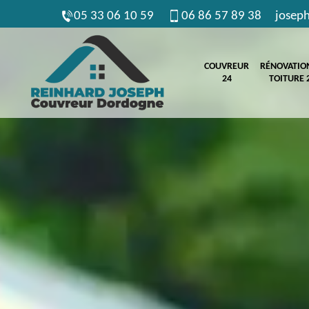
05 33 06 10 59
06 86 57 89 38
josep
COUVREUR
RÉNOVATIO
24
TOITURE 