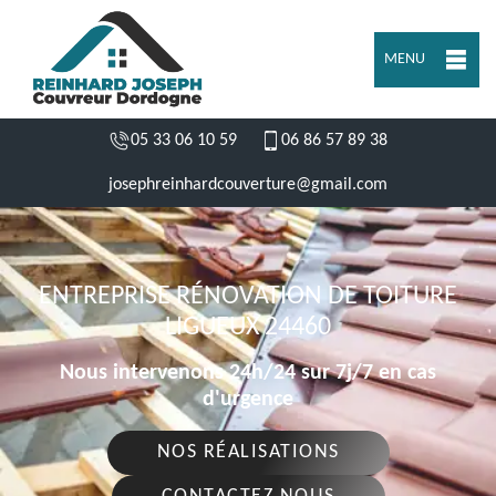
MENU
05 33 06 10 59
06 86 57 89 38
josephreinhardcouverture@gmail.com
ENTREPRISE RÉNOVATION DE TOITURE
LIGUEUX 24460
Nous intervenons 24h/24 sur 7j/7 en cas
d'urgence
NOS RÉALISATIONS