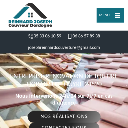
MENU
05 33 06 10 59
06 86 57 89 38
josephreinhardcouverture@gmail.com
ENTREPRISE RÉNOVATION DE TOITURE
LIORAC SUR LOUYRE 24520
Nous intervenons 24h/24 sur 7j/7 en cas
d'urgence
NOS RÉALISATIONS