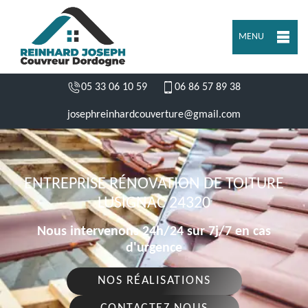
MENU
05 33 06 10 59
06 86 57 89 38
josephreinhardcouverture@gmail.com
ENTREPRISE RÉNOVATION DE TOITURE
LUSIGNAC 24320
Nous intervenons 24h/24 sur 7j/7 en cas
d'urgence
NOS RÉALISATIONS