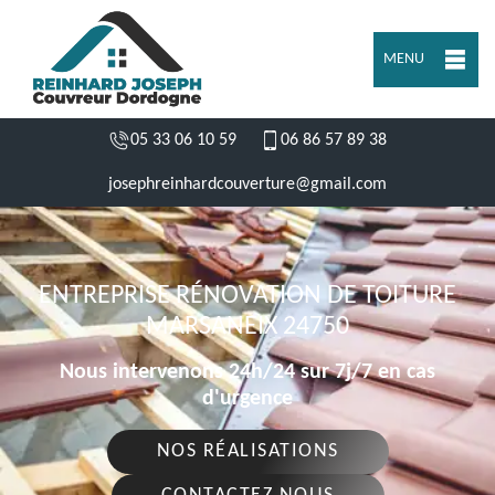
MENU
05 33 06 10 59
06 86 57 89 38
josephreinhardcouverture@gmail.com
ENTREPRISE RÉNOVATION DE TOITURE
MARSANEIX 24750
Nous intervenons 24h/24 sur 7j/7 en cas
d'urgence
NOS RÉALISATIONS