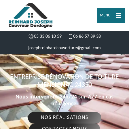
MENU
05 33 06 10 59
06 86 57 89 38
josephreinhardcouverture@gmail.com
ENTREPRISE RÉNOVATION DE TOITURE
MENSIGNAC 24350
Nous intervenons 24h/24 sur 7j/7 en cas
d'urgence
NOS RÉALISATIONS