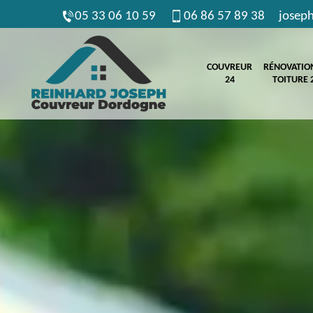
05 33 06 10 59
06 86 57 89 38
josep
COUVREUR
RÉNOVATIO
24
TOITURE 