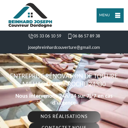
MENU
05 33 06 10 59
06 86 57 89 38
josephreinhardcouverture@gmail.com
ENTREPRISE RÉNOVATION DE TOITURE
MILHAC D AUBEROCHE 24330
Nous intervenons 24h/24 sur 7j/7 en cas
d'urgence
NOS RÉALISATIONS