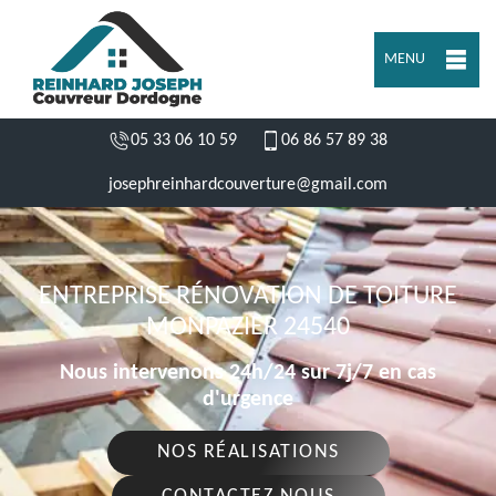
MENU
05 33 06 10 59
06 86 57 89 38
josephreinhardcouverture@gmail.com
ENTREPRISE RÉNOVATION DE TOITURE
MONPAZIER 24540
Nous intervenons 24h/24 sur 7j/7 en cas
d'urgence
NOS RÉALISATIONS