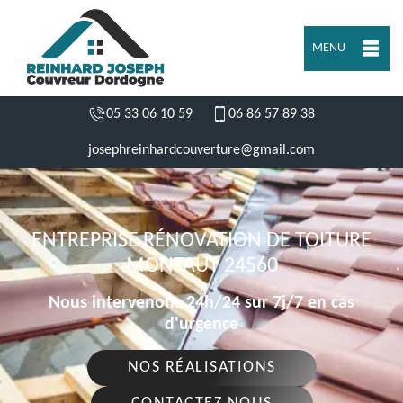
MENU
05 33 06 10 59
06 86 57 89 38
josephreinhardcouverture@gmail.com
ENTREPRISE RÉNOVATION DE TOITURE
MONTAUT 24560
Nous intervenons 24h/24 sur 7j/7 en cas
d'urgence
NOS RÉALISATIONS