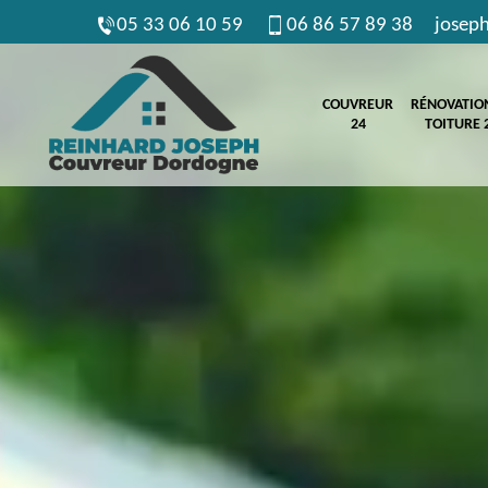
05 33 06 10 59
06 86 57 89 38
josep
COUVREUR
RÉNOVATIO
24
TOITURE 