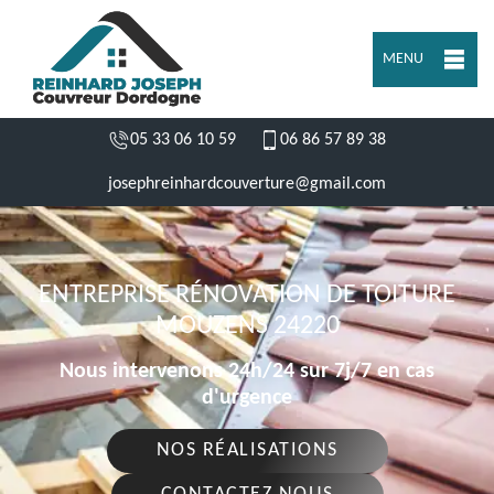
MENU
05 33 06 10 59
06 86 57 89 38
josephreinhardcouverture@gmail.com
ENTREPRISE RÉNOVATION DE TOITURE
MOUZENS 24220
Nous intervenons 24h/24 sur 7j/7 en cas
d'urgence
NOS RÉALISATIONS