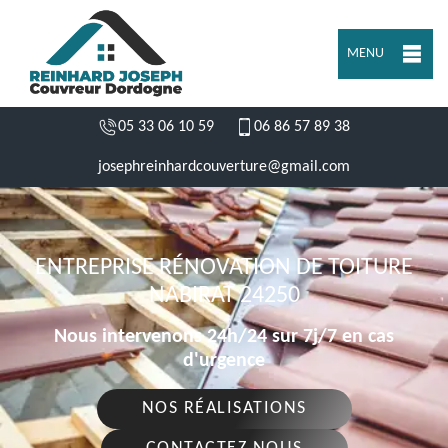
MENU
05 33 06 10 59
06 86 57 89 38
josephreinhardcouverture@gmail.com
ENTREPRISE RÉNOVATION DE TOITURE
NABIRAT 24250
Nous intervenons 24h/24 sur 7j/7 en cas
d'urgence
NOS RÉALISATIONS