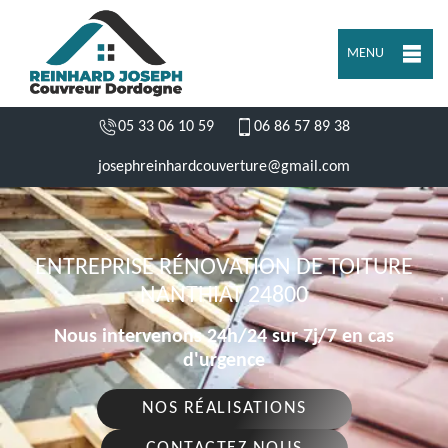
MENU
05 33 06 10 59
06 86 57 89 38
josephreinhardcouverture@gmail.com
ENTREPRISE RÉNOVATION DE TOITURE
NANTHIAT 24800
Nous intervenons 24h/24 sur 7j/7 en cas
d'urgence
NOS RÉALISATIONS