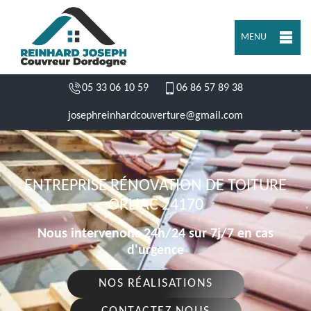
MENU
05 33 06 10 59
06 86 57 89 38
josephreinhardcouverture@gmail.com
ENTREPRISE RÉNOVATION DE TOITURE
ORLIAC 24170
Nous intervenons 24h/24 sur 7j/7 en cas
d'urgence
NOS RÉALISATIONS