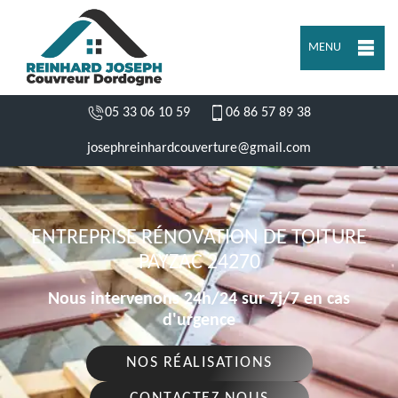
MENU
05 33 06 10 59
06 86 57 89 38
josephreinhardcouverture@gmail.com
ENTREPRISE RÉNOVATION DE TOITURE
PAYZAC 24270
Nous intervenons 24h/24 sur 7j/7 en cas
d'urgence
NOS RÉALISATIONS