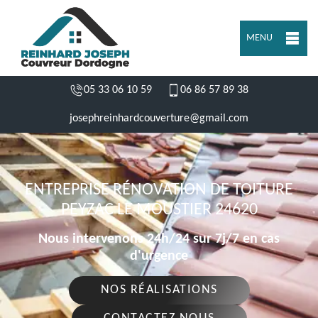
MENU
05 33 06 10 59
06 86 57 89 38
josephreinhardcouverture@gmail.com
ENTREPRISE RÉNOVATION DE TOITURE
PEYZAC LE MOUSTIER 24620
Nous intervenons 24h/24 sur 7j/7 en cas
d'urgence
NOS RÉALISATIONS