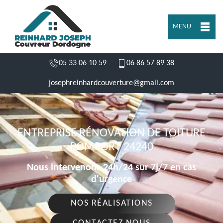
MENU
05 33 06 10 59
06 86 57 89 38
josephreinhardcouverture@gmail.com
ENTREPRISE RÉNOVATION DE TOITURE
POMPORT 24240
Nous intervenons 24h/24 sur 7j/7 en cas
d'urgence
NOS RÉALISATIONS