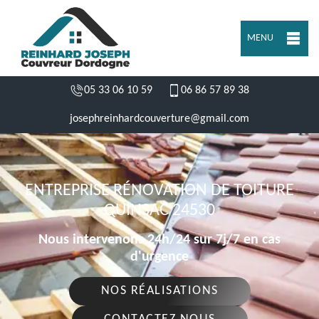
MENU
05 33 06 10 59
06 86 57 89 38
josephreinhardcouverture@gmail.com
ENTREPRISE RÉNOVATION DE TOITURE
QUINSAC 24530
Nous intervenons 24h/24 sur 7j/7 en cas
d'urgence
NOS RÉALISATIONS