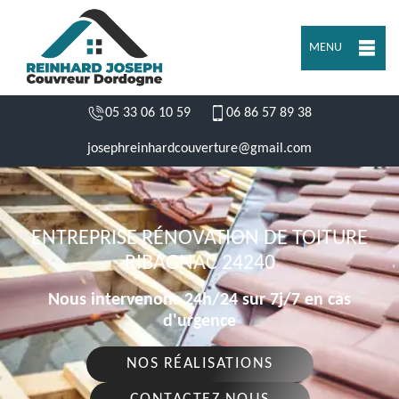
MENU
05 33 06 10 59
06 86 57 89 38
josephreinhardcouverture@gmail.com
ENTREPRISE RÉNOVATION DE TOITURE
RIBAGNAC 24240
Nous intervenons 24h/24 sur 7j/7 en cas
d'urgence
NOS RÉALISATIONS