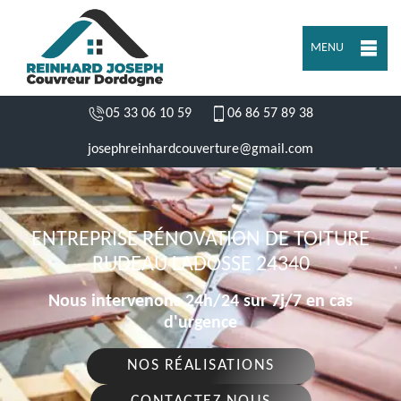
MENU
05 33 06 10 59
06 86 57 89 38
josephreinhardcouverture@gmail.com
ENTREPRISE RÉNOVATION DE TOITURE
RUDEAU LADOSSE 24340
Nous intervenons 24h/24 sur 7j/7 en cas
d'urgence
NOS RÉALISATIONS