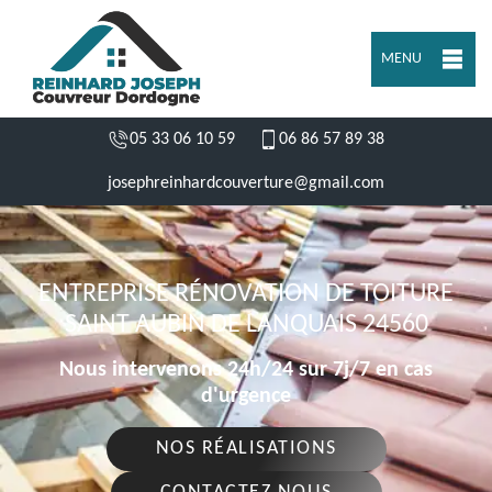
MENU
05 33 06 10 59
06 86 57 89 38
josephreinhardcouverture@gmail.com
ENTREPRISE RÉNOVATION DE TOITURE
SAINT AUBIN DE LANQUAIS 24560
Nous intervenons 24h/24 sur 7j/7 en cas
d'urgence
NOS RÉALISATIONS