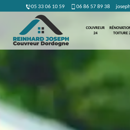
05 33 06 10 59
06 86 57 89 38
josep
COUVREUR
RÉNOVATIO
24
TOITURE 