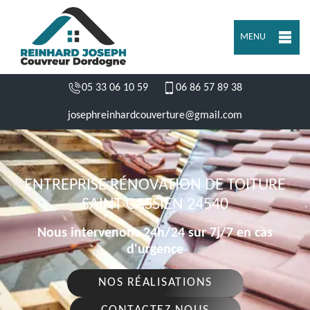
MENU
05 33 06 10 59
06 86 57 89 38
josephreinhardcouverture@gmail.com
ENTREPRISE RÉNOVATION DE TOITURE
SAINT CASSIEN 24540
Nous intervenons 24h/24 sur 7j/7 en cas
d'urgence
NOS RÉALISATIONS