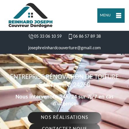
MENU
05 33 06 10 59
06 86 57 89 38
josephreinhardcouverture@gmail.com
ENTREPRISE RÉNOVATION DE TOITURE
SAINT CIRQ 24260
Nous intervenons 24h/24 sur 7j/7 en cas
d'urgence
NOS RÉALISATIONS