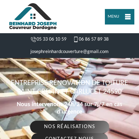
MENU
05 33 06 10 59
06 86 57 89 38
josephreinhardcouverture@gmail.com
ENTREPRISE RÉNOVATION DE TOITURE
SAINT CREPIN ET CARLUCET 24590
Nous intervenons 24h/24 sur 7j/7 en cas
d'urgence
NOS RÉALISATIONS