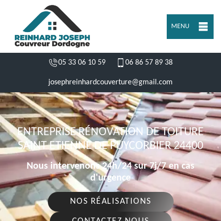
MENU
05 33 06 10 59
06 86 57 89 38
josephreinhardcouverture@gmail.com
ENTREPRISE RÉNOVATION DE TOITURE
SAINT ETIENNE DE PUYCORBIER 24400
Nous intervenons 24h/24 sur 7j/7 en cas
d'urgence
NOS RÉALISATIONS