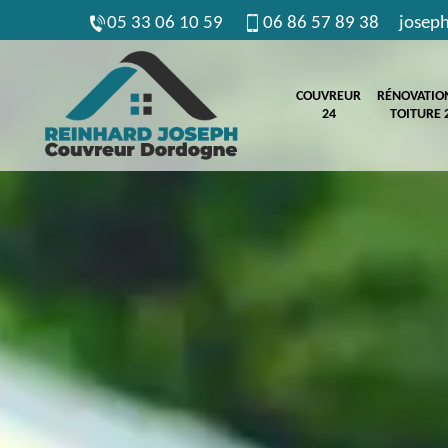
05 33 06 10 59
06 86 57 89 38
josep
COUVREUR
RÉNOVATIO
24
TOITURE 