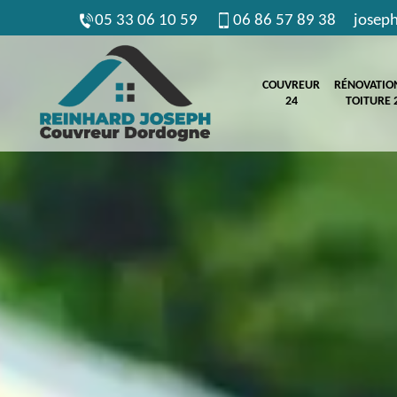
05 33 06 10 59
06 86 57 89 38
josep
COUVREUR
RÉNOVATIO
24
TOITURE 