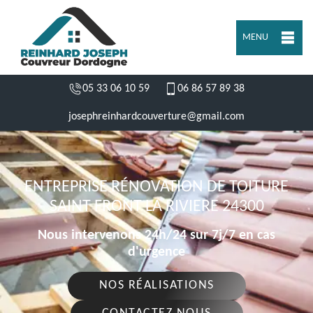
MENU
05 33 06 10 59
06 86 57 89 38
josephreinhardcouverture@gmail.com
ENTREPRISE RÉNOVATION DE TOITURE
SAINT FRONT LA RIVIERE 24300
Nous intervenons 24h/24 sur 7j/7 en cas
d'urgence
NOS RÉALISATIONS