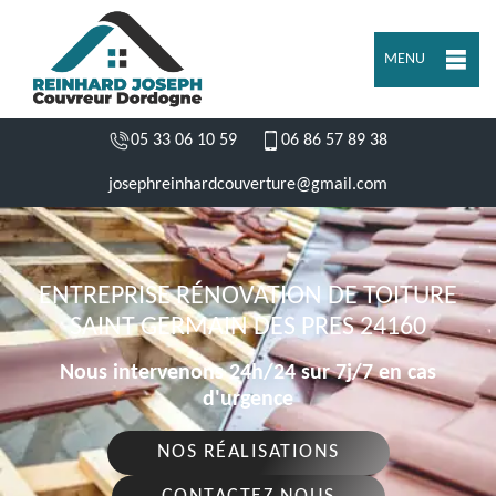
MENU
05 33 06 10 59
06 86 57 89 38
josephreinhardcouverture@gmail.com
ENTREPRISE RÉNOVATION DE TOITURE
SAINT GERMAIN DES PRES 24160
Nous intervenons 24h/24 sur 7j/7 en cas
d'urgence
NOS RÉALISATIONS