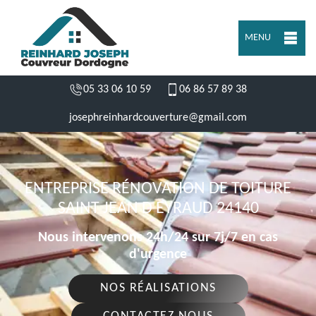
MENU
05 33 06 10 59
06 86 57 89 38
josephreinhardcouverture@gmail.com
ENTREPRISE RÉNOVATION DE TOITURE
SAINT JEAN D EYRAUD 24140
Nous intervenons 24h/24 sur 7j/7 en cas
d'urgence
NOS RÉALISATIONS