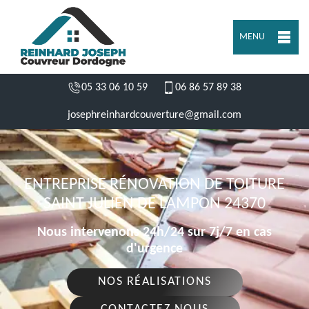
MENU
05 33 06 10 59
06 86 57 89 38
josephreinhardcouverture@gmail.com
ENTREPRISE RÉNOVATION DE TOITURE
SAINT JULIEN DE LAMPON 24370
Nous intervenons 24h/24 sur 7j/7 en cas
d'urgence
NOS RÉALISATIONS