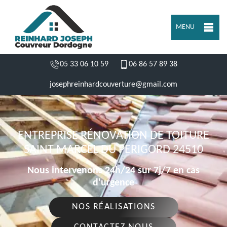
MENU
05 33 06 10 59
06 86 57 89 38
josephreinhardcouverture@gmail.com
ENTREPRISE RÉNOVATION DE TOITURE
SAINT MARCEL DU PERIGORD 24510
Nous intervenons 24h/24 sur 7j/7 en cas
d'urgence
NOS RÉALISATIONS